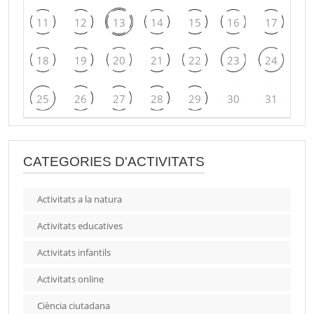
11
12
13
14
15
16
17
18
19
20
21
22
23
24
25
26
27
28
29
30
31
CATEGORIES D'ACTIVITATS
Activitats a la natura
Activitats educatives
Activitats infantils
Activitats online
Ciència ciutadana