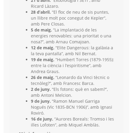
21 d’abril.
“Exobiologia i SETI”, amb
Ricard Làzaro.
28 d’abril.
“El floc de neu de sis puntes,
un llibre molt poc conegut de Kepler”,
amb Pere Closas.
5 de maig.
“La implantació de les
energies renovables: una prioritat o una
nosa?”, amb Arnau Comajoan.
12 de maig.
“Elite Dangerous: la galàxia a
la teva pantalla”, amb Nil Bernat.
19 de maig.
“Humbert Torres (1879-1955):
entre la ciència i l’espiritisme”, amb
Andrea Graus.
26 de maig.
“Leonardo da Vinci tècnic o
tecnòleg?”, amb Francesc Barca.
2 de juny.
“Els fotons: què en sabem?”,
amb Antoni Melcion.
9 de juny.
“Ramon Manuel Garriga
Nogués (Vic 1835-BCN 1906)”, amb Ignasi
Roviró.
16 de juny.
“Aurores Boreals: Tromso i les
illes Lofoten”, amb Miquel Amblàs.