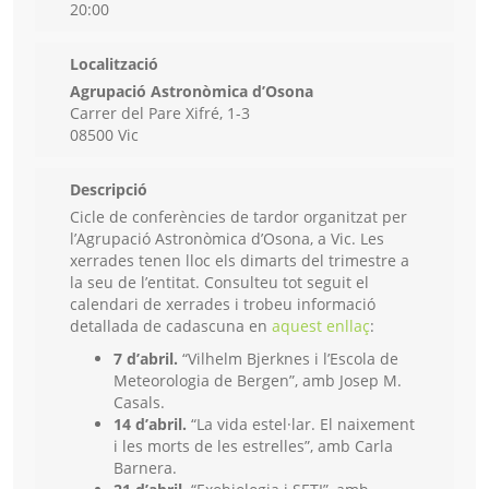
20:00
Localització
Agrupació Astronòmica d’Osona
Carrer del Pare Xifré, 1-3
08500 Vic
Descripció
Cicle de conferències de tardor organitzat per
l’Agrupació Astronòmica d’Osona, a Vic. Les
xerrades tenen lloc els dimarts del trimestre a
la seu de l’entitat. Consulteu tot seguit el
calendari de xerrades i trobeu informació
detallada de cadascuna en
aquest enllaç
:
7 d’abril.
“Vilhelm Bjerknes i l’Escola de
Meteorologia de Bergen”, amb Josep M.
Casals.
14 d’abril.
“La vida estel·lar. El naixement
i les morts de les estrelles”, amb Carla
Barnera.