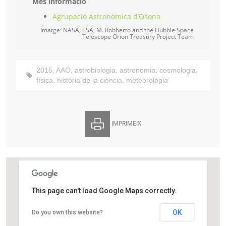
Més informació
Agrupació Astronòmica d’Osona
Imatge: NASA, ESA, M. Robberto and the Hubble Space
Telescope Orion Treasury Project Team
2015
,
AAO
,
astrobiologia
,
astronomia
,
cosmologia
,
física
,
història de la ciència
,
meteorologia
IMPRIMEIX
This page can't load Google Maps correctly.
Agrupació Astronòmica d’Osona
OK
Do you own this website?
Carrer del Pare Xifré, 1-3
Vic