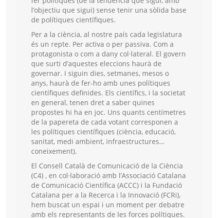
fer polítiques (de la tendència que sigui, amb
l’objectiu que sigui) sense tenir una sòlida base
de polítiques científiques.
Per a la ciència, al nostre país cada legislatura
és un repte. Per activa o per passiva. Com a
protagonista o com a dany col·lateral. El govern
que surti d’aquestes eleccions haurà de
governar. I siguin dies, setmanes, mesos o
anys, haurà de fer-ho amb unes polítiques
científiques definides. Els científics, i la societat
en general, tenen dret a saber quines
propostes hi ha en joc. Uns quants centímetres
de la papereta de cada votant corresponen a
les polítiques científiques (ciència, educació,
sanitat, medi ambient, infraestructures…
coneixement).
El Consell Català de Comunicació de la Ciència
(C4) , en col·laboració amb l’Associació Catalana
de Comunicació Científica (ACCC) i la Fundació
Catalana per a la Recerca i la Innovació (FCRi),
hem buscat un espai i un moment per debatre
amb els representants de les forces polítiques.