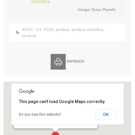
Científica
Imatge: Octavi Planells
ACCC
,
C4
,
FCRi
,
política
,
política científica
,
recerca
IMPRIMEIX
This page can't load Google Maps correctly.
Fundació Catalana per la Recerca i la Innovació
OK
Do you own this website?
Passeig de Lluís Companys, 23
Barcelona