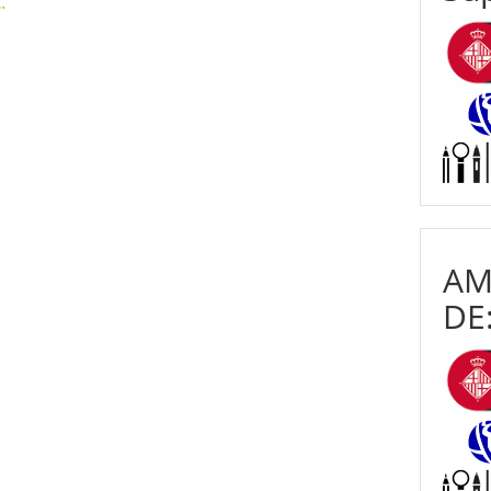
…
AM
DE