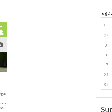
DL
27
3
10
17
24
31
ingut
atalà
Sup
ana