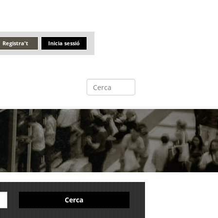
Registra't
Inicia sessió
Cerca