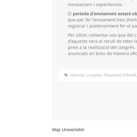
innovacions i experiències.
El
període d’enviament estarà obe
que per fer l’enviament heu d’ent
registrar i posteriorment fer el p
Per últim, comentar-vos que del c
d’aquests serà el recull de totes 
previ a la realització del congré
anunciats en breu de manera ofic
ciència
,
congrés
,
Educació Infantil
Map Unavailable