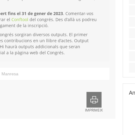
rt fins el 31 de gener de 2023
. Comentar-vos
rar el
Conftool
del congrés. Des d’allà us podreu
agament de la inscripció.
ongrés sorgiran diversos outputs. El primer
les contribucions en un llibre d’actes. Output
s. Hi haurà outputs addicionals que seran
ial a la pàgina web del Congrés.
,
Manresa
Am
IMPRIMEIX