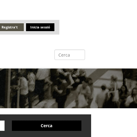
Registra't
Inicia sessió
Cerca