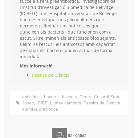
succeïa a l’era preantibiòtica. Investigadors de
l’Institut d’Investigació Biomèdica de Bellvitge
(IDIBELL) i de l’Hospital Universitari de Bellvitge
han desenvolupat uns glicopolímers que
permeten eliminar uns anticossos que
s’uneixen als bacteris i que funcionen com a
escut. Si s’eliminen els anticossos bloquejants,
s’elimina l’escut i els anticossos amb capacitat
de matar els bacteris poden actuar de forma
inmediata.
Més informació
:
Pessics de Ciència
antibiòtics
,
bacteris
,
biologia
,
Centre Cultural Sant
Josep
,
IDIBELL
,
medicaments
,
Pessics de Ciència
,
química prebiòtica
IMPRIMEIX