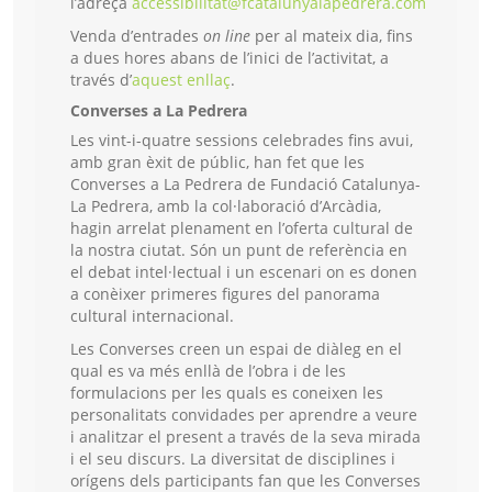
l’adreça
accessibilitat@fcatalunyalapedrera.com
Venda d’entrades
on line
per al mateix dia, fins
a dues hores abans de l’inici de l’activitat, a
través d’
aquest enllaç
.
Converses a La Pedrera
Les vint-i-quatre sessions celebrades fins avui,
amb gran èxit de públic, han fet que les
Converses a La Pedrera de Fundació Catalunya-
La Pedrera, amb la col·laboració d’Arcàdia,
hagin arrelat plenament en l’oferta cultural de
la nostra ciutat. Són un punt de referència en
el debat intel·lectual i un escenari on es donen
a conèixer primeres figures del panorama
cultural internacional.
Les Converses creen un espai de diàleg en el
qual es va més enllà de l’obra i de les
formulacions per les quals es coneixen les
personalitats convidades per aprendre a veure
i analitzar el present a través de la seva mirada
i el seu discurs. La diversitat de disciplines i
orígens dels participants fan que les Converses