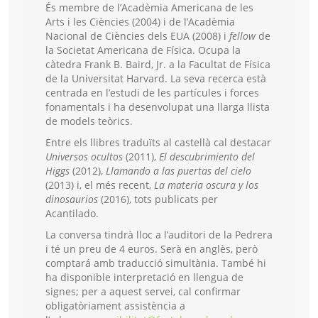
És membre de l’Acadèmia Americana de les
Arts i les Ciències (2004) i de l’Acadèmia
Nacional de Ciències dels EUA (2008) i
fellow
de
la Societat Americana de Física. Ocupa la
càtedra Frank B. Baird, Jr. a la Facultat de Física
de la Universitat Harvard. La seva recerca està
centrada en l’estudi de les partícules i forces
fonamentals i ha desenvolupat una llarga llista
de models teòrics.
Entre els llibres traduïts al castellà cal destacar
Universos ocultos
(2011),
El descubrimiento del
Higgs
(2012),
Llamando a las puertas del cielo
(2013) i, el més recent,
La materia oscura y los
dinosaurios
(2016), tots publicats per
Acantilado.
La conversa tindrà lloc a l’auditori de la Pedrera
i té un preu de 4 euros. Serà en anglès, però
comptará amb traducció simultània. També hi
ha disponible interpretació en llengua de
signes; per a aquest servei, cal confirmar
obligatòriament assistència a