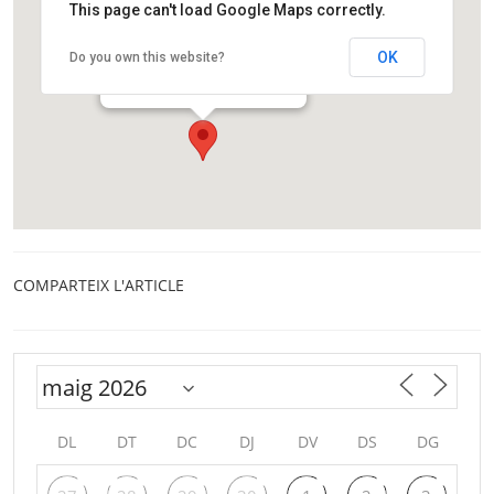
This page can't load Google Maps correctly.
Fundació Catalunya La Pedrera
OK
Do you own this website?
Passeig de Gràcia 92
Barcelona
COMPARTEIX L'ARTICLE
DL
DT
DC
DJ
DV
DS
DG