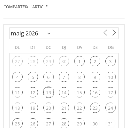
COMPARTEIX L'ARTICLE
DL
DT
DC
DJ
DV
DS
DG
27
28
29
30
1
2
3
4
5
6
7
8
9
10
11
12
13
14
15
16
17
18
19
20
21
22
23
24
25
26
27
28
29
30
31