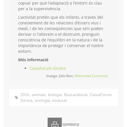
copsar per què l’adaptació a l’entorn és clau
per a la supervivència.
L’activitat pretén que els infants, a través del
coneixement de les relacions d’éssers vius i
medi, i de les conseqüències que se’n poden
derivar si l’alterem o el destruïm, prenguin
consciència de l’equilibri en la natura i de la
importància de protegir i conservar el nostre
entorn.
Més informació
CaixaForum Girona
Imatge. Júlio Reis.
Wikimedia Commons
2015
,
animals
,
biologia
,
Buscaciència
,
CaixaForum
Girona
,
ecologia
,
evolució
IMPRIMEIX