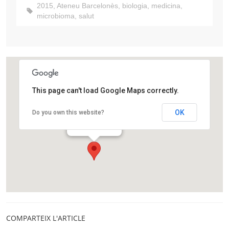
2015
,
Ateneu Barcelonès
,
biologia
,
medicina
,
microbioma
,
salut
This page can't load Google Maps correctly.
Hotel Rívoli
OK
Do you own this website?
Les Rambles, 128
Barcelona
COMPARTEIX L'ARTICLE