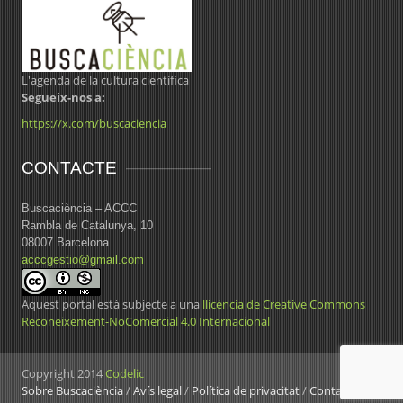
L'agenda de la cultura científica
Segueix-nos a:
https://x.com/buscaciencia
CONTACTE
Buscaciència – ACCC
Rambla de Catalunya, 10
08007 Barcelona
acccgestio@gmail.com
Aquest portal està subjecte a una
llicència de Creative Commons
Reconeixement-NoComercial 4.0 Internacional
Copyright 2014
Codelic
Sobre Buscaciència
/
Avís legal
/
Política de privacitat
/
Contacte