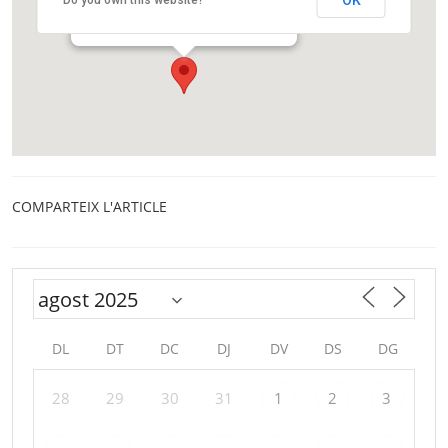
OK
Do you own this website?
Avinguda de Josep Tarradellas i Joan, 44
L'Hospitalet
COMPARTEIX L'ARTICLE
DL
DT
DC
DJ
DV
DS
DG
28
29
30
31
1
2
3