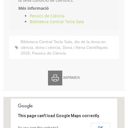
la seva condició de científics.
Més informació
Pessics de Ciència
Biblioteca Central Tecla Sala
Biblioteca Central Tecla Sala
,
dia de la dona en
ciència
,
dona i ciència
,
Dona i Nena Científiques
2018
,
Pessics de Ciència
IMPRIMEIX
This page can't load Google Maps correctly.
Biblioteca Central Tecla Sala