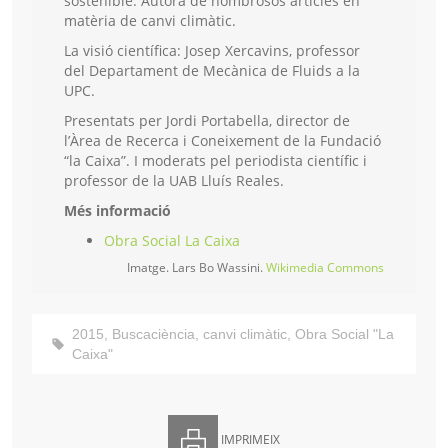
sostenible. Autora de nombrosos articles en
matèria de canvi climàtic.
La visió científica: Josep Xercavins, professor
del Departament de Mecànica de Fluids a la
UPC.
Presentats per Jordi Portabella, director de
l’Àrea de Recerca i Coneixement de la Fundació
“la Caixa”. I moderats pel periodista científic i
professor de la UAB Lluís Reales.
Més informació
Obra Social La Caixa
Imatge. Lars Bo Wassini.
Wikimedia Commons
2015
,
Buscaciència
,
canvi climàtic
,
Obra Social "La
Caixa"
IMPRIMEIX