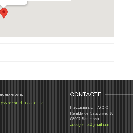
CONTACTE
gueix-nos a:
tps://x.com/buscaciencia
Buscaciència – ACCC
Rambla de Catalunya, 10
08007 Barcelona
acccgestio@gmail.com