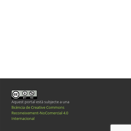
Aquest portal està subjecte a una
llicència de Creative Commons
Reconeixement-NoComercial 4.0
Internacional