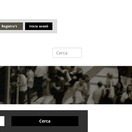
Registra't
Inicia sessió
Cerca