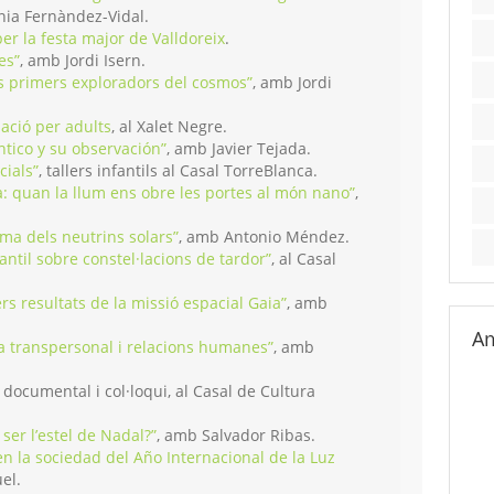
nia Fernàndez-Vidal.
per la festa major de Valldoreix
.
es”
, amb Jordi Isern.
els primers exploradors del cosmos”
, amb Jordi
ació per adults
, al Xalet Negre.
tico y su observación”
, amb Javier Tejada.
cials”
, tallers infantils al Casal TorreBlanca.
: quan la llum ens obre les portes al món nano”
,
ema dels neutrins solars”
, amb Antonio Méndez.
fantil sobre constel·lacions de tardor”
, al Casal
rs resultats de la missió espacial Gaia”
, amb
Am
ia transpersonal i relacions humanes”
, amb
, documental i col·loqui, al Casal de Cultura
ser l’estel de Nadal?”
, amb Salvador Ribas.
n la sociedad del Año Internacional de la Luz
el.