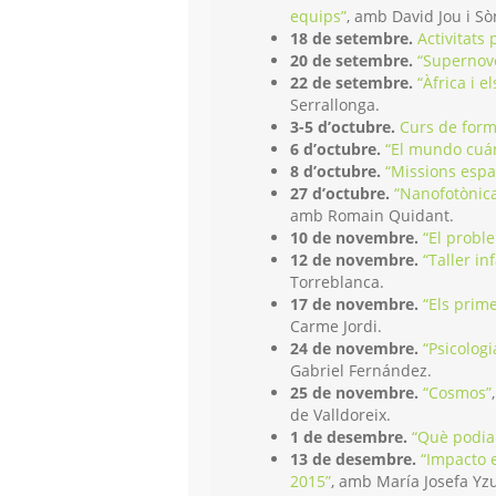
equips”
, amb David Jou i Sò
18 de setembre.
Activitats 
20 de setembre.
“Supernov
22 de setembre.
“Àfrica i 
Serrallonga.
3-5 d’octubre.
Curs de form
6 d’octubre.
“El mundo cuán
8 d’octubre.
“Missions espa
27 d’octubre.
“Nanofotònica
amb Romain Quidant.
10 de novembre.
“El probl
12 de novembre.
“Taller in
Torreblanca.
17 de novembre.
“Els prime
Carme Jordi.
24 de novembre.
“Psicolog
Gabriel Fernández.
25 de novembre.
“Cosmos”
de Valldoreix.
1 de desembre.
“Què podia 
13 de desembre.
“Impacto e
2015”
, amb María Josefa Yzu