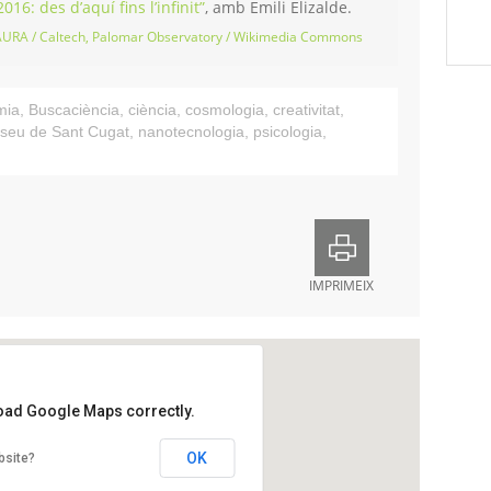
016: des d’aquí fins l’infinit”
, amb Emili Elizalde.
AURA / Caltech, Palomar Observatory / Wikimedia Commons
mia
,
Buscaciència
,
ciència
,
cosmologia
,
creativitat
,
seu de Sant Cugat
,
nanotecnologia
,
psicologia
,
IMPRIMEIX
load Google Maps correctly.
rreBlanca
OK
bsite?
Pla del Vinyet, 81
 - Valldoreix