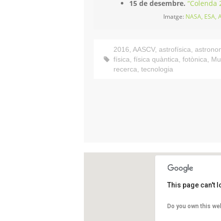
15 de desembre.
“Colenda 2
Imatge:
NASA, ESA, 
2016
,
AASCV
,
astrofísica
,
astrono
física
,
física quàntica
,
fotònica
,
Mu
recerca
,
tecnologia
This page can't 
Casal To
Do you own this we
Avinguda 
Sant Cugat