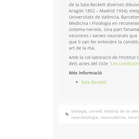
de la Sala Beckett diversos dibui
Aragón 1852 – Madrid 1934), metge
Universitats de València, Barcelo
Medicina i Fisiologia en reconeixe
sistema nerviós. Una part fonamen
neurones i xarxes neuronals que 
que li van fer entendre la constit
art de la mà.
Amb la col·laboració de l’Institut 
dels actes del cicle
“Les condicion
Més informació
Sala Beckett
biologia
,
cervell
,
història de la cièn
neurobiologia
,
neurociència
,
neur