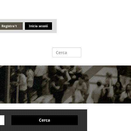
Registra't
Inicia sessió
Cerca