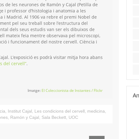
xos de les neurones de Ramón y Cajal (Petilla de
 i professor d’histologia i anatomia a les
na i Madrid. Al 1906 va rebre el premi Nobel de
ment pel seu treball sobre l’estructura del
tal dels seus estudis van ser els dibuixos de
ell mateix feia mentre observava pel microscopi,
ució i funcionament del nostre cervell. Ciència i
Cajal. L’exposició es podrà visitar mitja hora abans
s del cervell”
.
Imatge:
El Coleccionista de Instantes / Flickr
Am
cia
,
Institut Cajal
,
Les condicions del cervell
,
medicina
,
ones
,
Ramón y Cajal
,
Sala Beckett
,
UOC