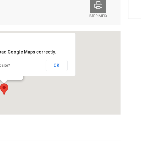
IMPRIMEIX
load Google Maps correctly.
Beckett
OK
bsite?
de Pere IV, 228
ona