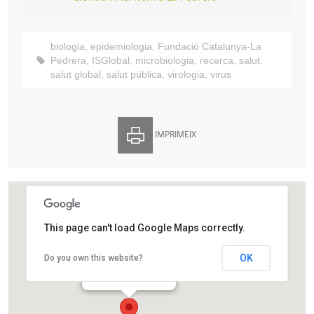
biologia
,
epidemiologia
,
Fundació Catalunya-La
Pedrera
,
ISGlobal
,
microbiologia
,
recerca
,
salut
,
salut global
,
salut pública
,
virologia
,
virus
IMPRIMEIX
This page can't load Google Maps correctly.
Casa Milà-La Pedrera
OK
Do you own this website?
Passeig de Gràcia, 92
Barcelona