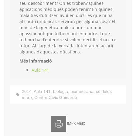
seu descobriment? On es troben? Quines
aplicacions mèdiques poden tenir? En quines
malalties s’utilitzen avui en dia? Les que hi ha
al cordó umbilical: serviran per alguna cosa? El
món de la genètica molecular és un món
apassionant que tothom pot entendre. I que
tothom ha d’entendre si volem decidir el nostre
futur. Al llarg de la xerrada, intentarem aclarir
algunes d’aquestes qüestions.
Més informació
Aula 141
2014
,
Aula 141
,
biologia
,
biomedicina
,
cèl·lules
mare
,
Centre Cívic Guinardó
IMPRIMEIX