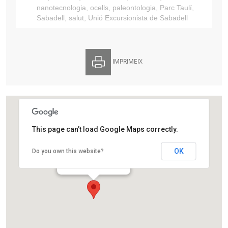
nanotecnologia
,
ocells
,
paleontologia
,
Parc Taulí
,
Sabadell
,
salut
,
Unió Excursionista de Sabadell
IMPRIMEIX
This page can't load Google Maps correctly.
Ca l’Estruch
OK
Do you own this website?
Carrer de Sant Isidre, 140
Sabadell