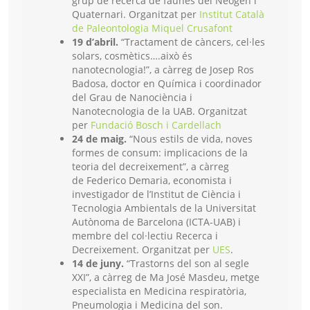
grup de recerca de faunes del Neogen i
Quaternari. Organitzat per
Institut Català
de Paleontologia Miquel Crusafont
19 d’abril.
“Tractament de càncers, cel·les
solars, cosmètics….això és
nanotecnologia!”, a càrreg de Josep Ros
Badosa, doctor en Química i coordinador
del Grau de Nanociència i
Nanotecnologia de la UAB. Organitzat
per
Fundació Bosch i Cardellach
24 de maig.
“Nous estils de vida, noves
formes de consum: implicacions de la
teoria del decreixement”, a càrreg
de Federico Demaria, economista i
investigador de l’Institut de Ciència i
Tecnologia Ambientals de la Universitat
Autònoma de Barcelona (ICTA-UAB) i
membre del col·lectiu Recerca i
Decreixement. Organitzat per
UES
.
14 de juny.
“Trastorns del son al segle
XXI”, a càrreg de Ma José Masdeu, metge
especialista en Medicina respiratòria,
Pneumologia i Medicina del son.