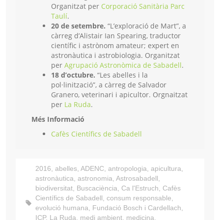
Organitzat per
Corporació Sanitària Parc
Taulí
.
20 de setembre.
“L’exploració de Mart”, a
càrreg d’Alistair Ian Spearing, traductor
científic i astrònom amateur; expert en
astronàutica i astrobiologia. Organitzat
per
Agrupació Astronòmica de Sabadell
.
18 d’octubre.
“Les abelles i la
pol·linització”, a càrreg de Salvador
Granero, veterinari i apicultor. Orgnaitzat
per
La Ruda
.
Més Informació
Cafès Científics de Sabadell
2016
,
abelles
,
ADENC
,
antropologia
,
apicultura
,
astronàutica
,
astronomia
,
Astrosabadell
,
biodiversitat
,
Buscaciència
,
Ca l'Estruch
,
Cafès
Científics de Sabadell
,
consum responsable
,
evolució humana
,
Fundació Bosch i Cardellach
,
ICP
,
La Ruda
,
medi ambient
,
medicina
,