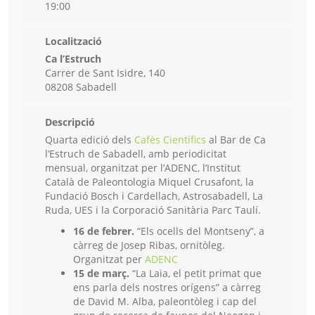
19:00
Localització
Ca l’Estruch
Carrer de Sant Isidre, 140
08208 Sabadell
Descripció
Quarta edició dels
Cafès Científics
al Bar de Ca
l’Estruch de Sabadell, amb periodicitat
mensual, organitzat per l’ADENC, l’Institut
Català de Paleontologia Miquel Crusafont, la
Fundació Bosch i Cardellach, Astrosabadell, La
Ruda, UES i la Corporació Sanitària Parc Taulí.
16 de febrer.
“Els ocells del Montseny”, a
càrreg de Josep Ribas, ornitòleg.
Organitzat per
ADENC
15 de març.
“La Laia, el petit primat que
ens parla dels nostres orígens” a càrreg
de David M. Alba, paleontòleg i cap del