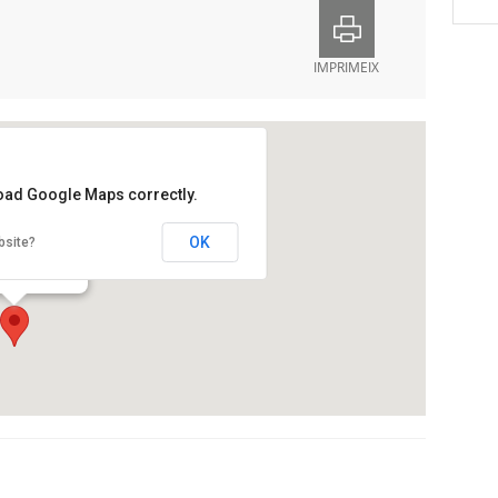
IMPRIMEIX
load Google Maps correctly.
ia Horitzons
OK
bsite?
de València, 149
na