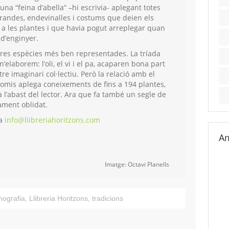
 una “feina d’abella” –hi escrivia- aplegant totes
orrandes, endevinalles i costums que deien els
 a les plantes i que havia pogut arreplegar quan
 d’enginyer.
es tres espècies més ben representades. La tríada
’elaborem: l’oli, el vi i el pa, acaparen bona part
tre imaginari col·lectiu. Però la relació amb el
Gomis aplega coneixements de fins a 194 plantes,
l’abast del lector. Ara que fa també un segle de
tament oblidat.
 a
info@llibreriahoritzons.com
Am
Imatge: Octavi Planells
nografia
,
Llibreria Horitzons
,
tradicions