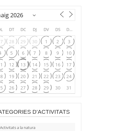
DL
DT
DC
DJ
DV
DS
DG
27
28
29
30
1
2
3
4
5
6
7
8
9
10
11
12
13
14
15
16
17
18
19
20
21
22
23
24
25
26
27
28
29
30
31
ATEGORIES D'ACTIVITATS
Activitats a la natura