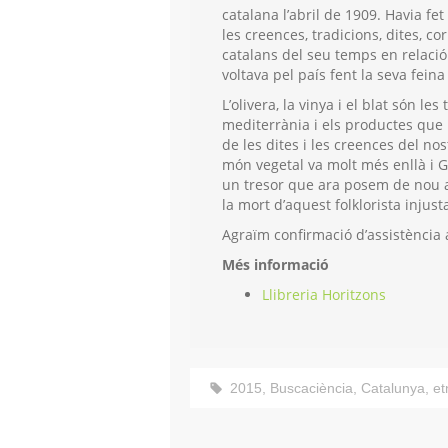
catalana l’abril de 1909. Havia fet
les creences, tradicions, dites, c
catalans del seu temps en relació
voltava pel país fent la seva feina
L’olivera, la vinya i el blat són l
mediterrània i els productes que n
de les dites i les creences del nos
món vegetal va molt més enllà i 
un tresor que ara posem de nou a 
la mort d’aquest folklorista injus
Agraïm confirmació d’assistència
Més informació
Llibreria Horitzons
2015
,
Buscaciència
,
Catalunya
,
et