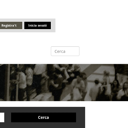
Registra't
Inicia sessió
Cerca