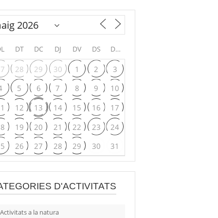
DL
DT
DC
DJ
DV
DS
DG
27
28
29
30
1
2
3
4
5
6
7
8
9
10
11
12
13
14
15
16
17
18
19
20
21
22
23
24
25
26
27
28
29
30
31
ATEGORIES D'ACTIVITATS
Activitats a la natura