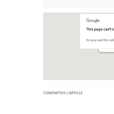
This page can't 
CaixaFo
Do you own this we
Carrer de
Girona
COMPARTEIX L'ARTICLE