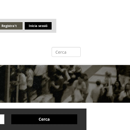
Registra't
Inicia sessió
Cerca