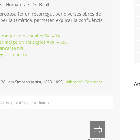
 i Humanitats Dr. Bofill.
 proposa fer un recorregut per diverses obres de
, per la temàtica, permeten explicar la confluència
l metge en els segles XVI – XVII
el metge en els segles XVIII – XIX
nca: la tisi
gra: la pesta
 William Simpson (artist, 1823–1899).
Wikimedia Commons
Am
Girona
,
història
,
medicina