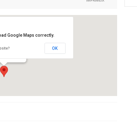
IMPRIMEIX
load Google Maps correctly.
rum Girona
OK
bsite?
ls Ciutadans, 19