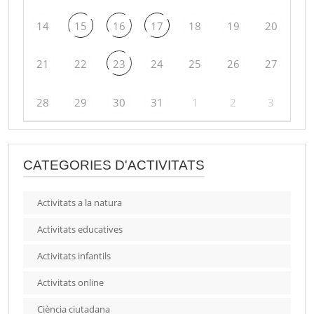
14
15
16
17
18
19
20
21
22
23
24
25
26
27
28
29
30
31
1
2
3
CATEGORIES D'ACTIVITATS
Activitats a la natura
Activitats educatives
Activitats infantils
Activitats online
Ciència ciutadana