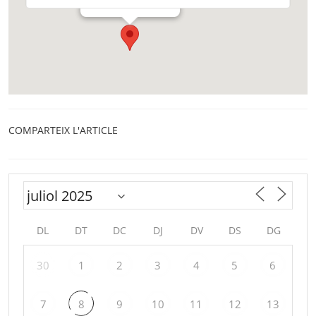
COMPARTEIX L'ARTICLE
DL
DT
DC
DJ
DV
DS
DG
30
1
2
3
4
5
6
7
8
9
10
11
12
13