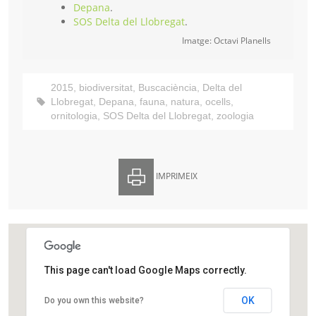
Depana
.
SOS Delta del Llobregat
.
Imatge: Octavi Planells
2015
,
biodiversitat
,
Buscaciència
,
Delta del
Llobregat
,
Depana
,
fauna
,
natura
,
ocells
,
ornitologia
,
SOS Delta del Llobregat
,
zoologia
IMPRIMEIX
This page can't load Google Maps correctly.
Basses de Can Dimoni
OK
Do you own this website?
Delta del Llobregat
Delta del Llobregat