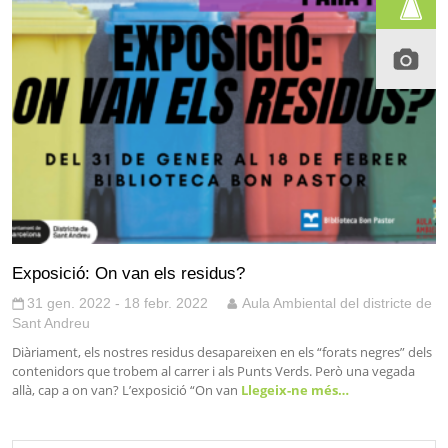
Exposició: On van els residus?
31 gen. 2022 - 18 febr. 2022
Aula Ambiental del districte de
Sant Andreu
Diàriament, els nostres residus desapareixen en els “forats negres” dels
contenidors que trobem al carrer i als Punts Verds. Però una vegada
allà, cap a on van? L’exposició “On van
Llegeix-ne més…