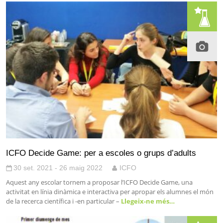
ICFO Decide Game: per a escoles o grups d’adults
30 set. 2021 - 26 maig 2022
ICFO
Aquest any escolar tornem a proposar l’ICFO Decide Game, una
activitat en línia dinàmica e interactiva per apropar els alumnes el món
de la recerca científica i -en particular –
Llegeix-ne més…