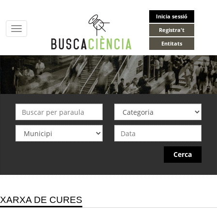
Inicia sessió
Toggle
Registra't
navigation
Entitats
Cerca
XARXA DE CURES