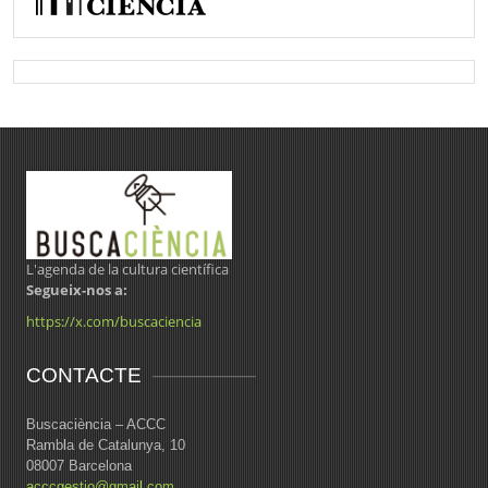
L'agenda de la cultura científica
Segueix-nos a:
https://x.com/buscaciencia
CONTACTE
Buscaciència – ACCC
Rambla de Catalunya, 10
08007 Barcelona
acccgestio@gmail.com