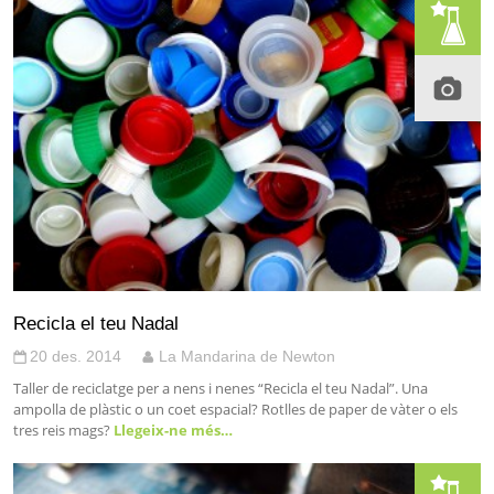
Recicla el teu Nadal
20 des. 2014
La Mandarina de Newton
Taller de reciclatge per a nens i nenes “Recicla el teu Nadal”. Una
ampolla de plàstic o un coet espacial? Rotlles de paper de vàter o els
tres reis mags?
Llegeix-ne més…