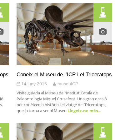
tops
Coneix el Museu de l’ICP i el Triceratops
14 juny 2015
museuICP
Visita guiada al Museu de l’Institut Català de
ió
Paleontologia Miquel Crusafont. Una gran ocasió
s,
per conèixer la història i el viatge del Triceratops,
que ja torna a ser al Museu
Llegeix-ne més…