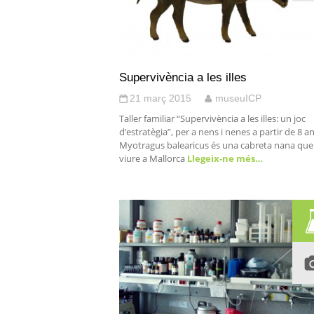
Supervivència a les illes
21 març 2015
museuICP
Taller familiar “Supervivència a les illes: un joc
d’estratègia”, per a nens i nenes a partir de 8 a
Myotragus balearicus és una cabreta nana que
viure a Mallorca
Llegeix-ne més…