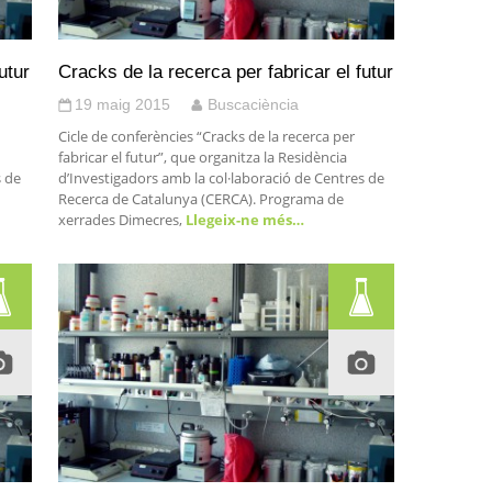
utur
Cracks de la recerca per fabricar el futur
19 maig 2015
Buscaciència
Cicle de conferències “Cracks de la recerca per
fabricar el futur”, que organitza la Residència
s de
d’Investigadors amb la col·laboració de Centres de
Recerca de Catalunya (CERCA). Programa de
xerrades Dimecres,
Llegeix-ne més…