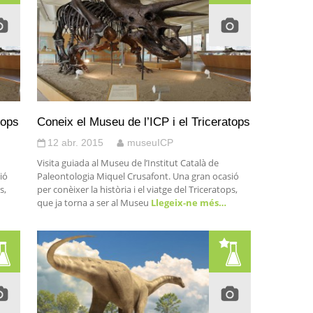
tops
Coneix el Museu de l’ICP i el Triceratops
12 abr. 2015
museuICP
Visita guiada al Museu de l’Institut Català de
ió
Paleontologia Miquel Crusafont. Una gran ocasió
s,
per conèixer la història i el viatge del Triceratops,
que ja torna a ser al Museu
Llegeix-ne més…