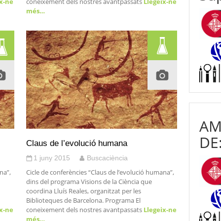
x-ne
coneixement dels nostres avantpassats
Llegeix-ne
més…
AM
DE
Claus de l’evolució humana
1 juny 2015
Buscaciència
na”,
Cicle de conferències “Claus de l’evolució humana”,
dins del programa Visions de la Ciència que
coordina Lluís Reales, organitzat per les
Biblioteques de Barcelona. Programa El
x-ne
coneixement dels nostres avantpassats
Llegeix-ne
més…