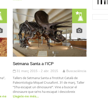
Setmana Santa a l’ICP
31 març 2015 - 2 abr. 2015
Buscaciència
na”,
Tallers de Setmana Santa a l’Institut Català de
Paleontologia Miquel Crusafont. 31 de març. Taller
“S’ha escapat un dinosaure!”. Vine a buscar el
dinosaure que se’ns ha escapat i descobreix
x-ne
Llegeix-ne més…