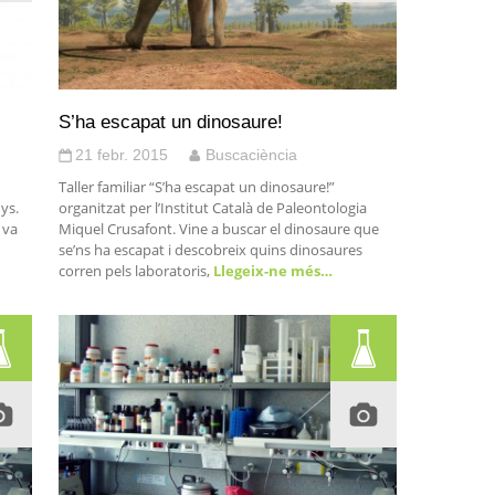
S’ha escapat un dinosaure!
21 febr. 2015
Buscaciència
Taller familiar “S’ha escapat un dinosaure!”
nys.
organitzat per l’Institut Català de Paleontologia
 va
Miquel Crusafont. Vine a buscar el dinosaure que
se’ns ha escapat i descobreix quins dinosaures
corren pels laboratoris,
Llegeix-ne més…