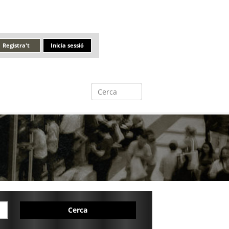
Registra't
Inicia sessió
Cerca