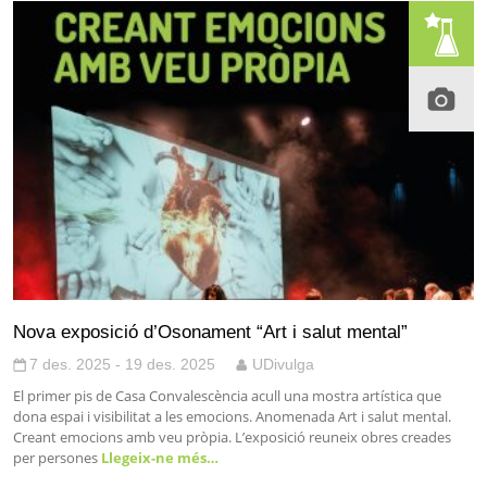
Nova exposició d’Osonament “Art i salut mental”
7 des. 2025 - 19 des. 2025
UDivulga
El primer pis de Casa Convalescència acull una mostra artística que
dona espai i visibilitat a les emocions. Anomenada Art i salut mental.
Creant emocions amb veu pròpia. L’exposició reuneix obres creades
per persones
Llegeix-ne més…