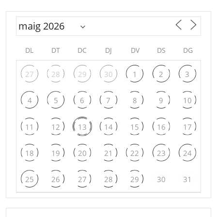
DL
DT
DC
DJ
DV
DS
DG
27
28
29
30
1
2
3
4
5
6
7
8
9
10
11
12
13
14
15
16
17
18
19
20
21
22
23
24
25
26
27
28
29
30
31