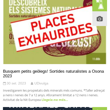
Busquem petits geòlegs! Sortides naturalistes a Osona
2023
30 set. 2023
UDivulga
Investigarem les propietats dels minerals més comuns. *Taller adreçat
a nens i nenes de 7 a 12 anys. Aforament limitat a 12 nens i nenes.
Activitat de la Nit Europea
Llegeix-ne més…