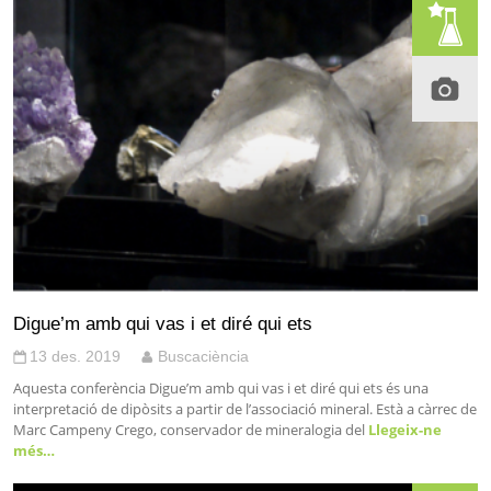
Digue’m amb qui vas i et diré qui ets
13 des. 2019
Buscaciència
Aquesta conferència Digue’m amb qui vas i et diré qui ets és una
interpretació de dipòsits a partir de l’associació mineral. Està a càrrec de
Marc Campeny Crego, conservador de mineralogia del
Llegeix-ne
més…