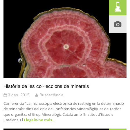
Història de les col·leccions de minerals
3 des. 2015
Buscaciència
Conferència “La microscòpia electrònica de rastreig en la determinació
de minerals” dins del cicle de Conferències Mineralògiques de Tardor
que organitza el Grup Mineralògic Català amb l’Institut d’Estudis
Catalans. El
Llegeix-ne més…