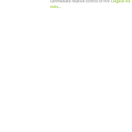
canmediate relative control of HIV
Llegeix-ne
més…