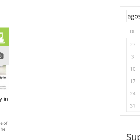
DL
27
3
10
17
24
y in
31
e of
The
Sup