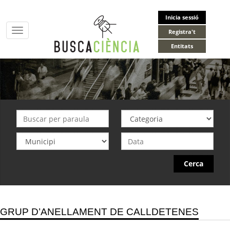
Inicia sessió
Toggle
Registra't
navigation
Entitats
Cerca
GRUP D’ANELLAMENT DE CALLDETENES