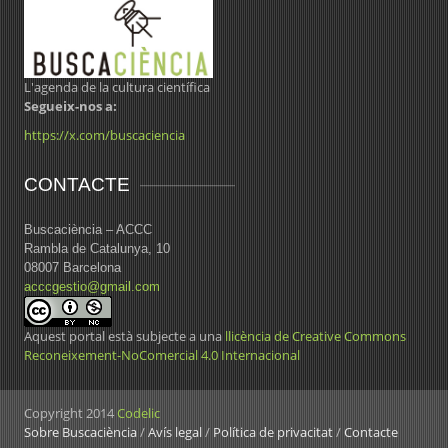
L'agenda de la cultura científica
Segueix-nos a:
https://x.com/buscaciencia
CONTACTE
Buscaciència – ACCC
Rambla de Catalunya, 10
08007 Barcelona
acccgestio@gmail.com
Aquest portal està subjecte a una
llicència de Creative Commons
Reconeixement-NoComercial 4.0 Internacional
Copyright 2014
Codelic
Sobre Buscaciència
/
Avís legal
/
Política de privacitat
/
Contacte