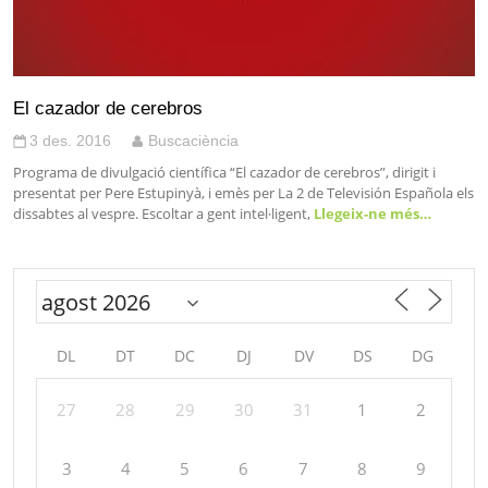
El cazador de cerebros
3 des. 2016
Buscaciència
Programa de divulgació científica “El cazador de cerebros”, dirigit i
presentat per Pere Estupinyà, i emès per La 2 de Televisión Española els
dissabtes al vespre. Escoltar a gent intel·ligent,
Llegeix-ne més…
DL
DT
DC
DJ
DV
DS
DG
27
28
29
30
31
1
2
3
4
5
6
7
8
9