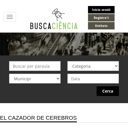
Inicia sessió
Toggle
Registra't
navigation
Entitats
Cerca
EL CAZADOR DE CEREBROS