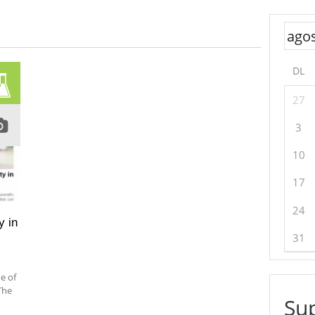
DL
27
3
10
17
24
y in
31
e of
The
Sup