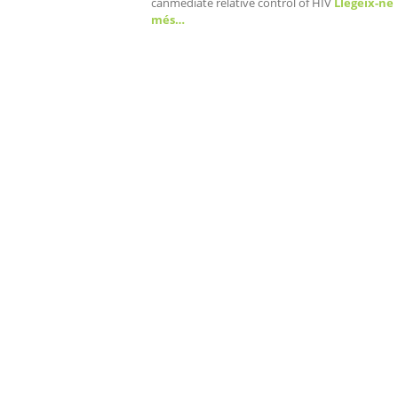
canmediate relative control of HIV
Llegeix-ne
més…