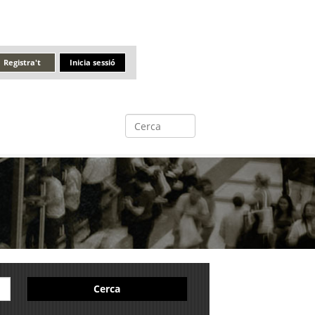
Registra't
Inicia sessió
Cerca