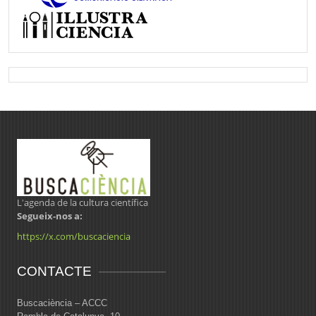
L'agenda de la cultura científica
Segueix-nos a:
https://x.com/buscaciencia
CONTACTE
Buscaciència – ACCC