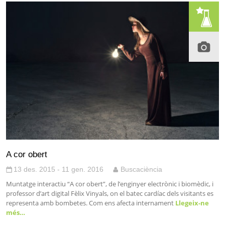
A cor obert
13 des. 2015 - 11 gen. 2016
Buscaciència
Muntatge interactiu “A cor obert”, de l’enginyer electrònic i biomèdic, i
professor d’art digital Fèlix Vinyals, on el batec cardíac dels visitants es
representa amb bombetes. Com ens afecta internament
Llegeix-ne
més…