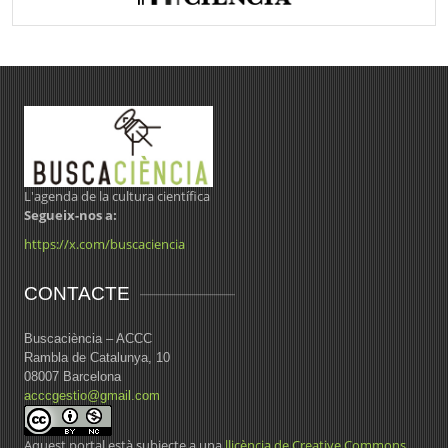
L'agenda de la cultura científica
Segueix-nos a:
https://x.com/buscaciencia
CONTACTE
Buscaciència – ACCC
Rambla de Catalunya, 10
08007 Barcelona
acccgestio@gmail.com
Aquest portal està subjecte a una
llicència de Creative Commons