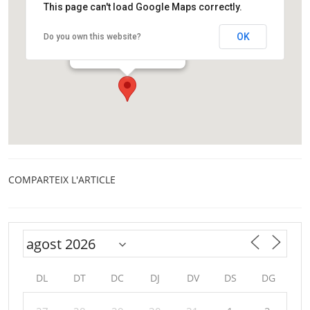
This page can't load Google Maps correctly.
Centre Cívic Baró de Viver
OK
Do you own this website?
C. de Quito, 8-10
Barcelona
COMPARTEIX L'ARTICLE
DL
DT
DC
DJ
DV
DS
DG