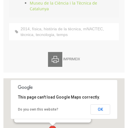
Museu de la Ciència i la Tècnica de
Catalunya
2014
,
física
,
història de la tècnica
,
mNACTEC
,
tècnica
,
tecnologia
,
temps
IMPRIMEIX
This page can't load Google Maps correctly.
Museu de la Ciència i la Tècnica de Catalunya
OK
Do you own this website?
Rambla d'Ègara, 270
Terrassa