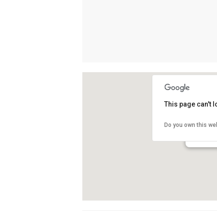
This page can't 
Edifici U
Do you own this we
Av. Tibida
Barcelona