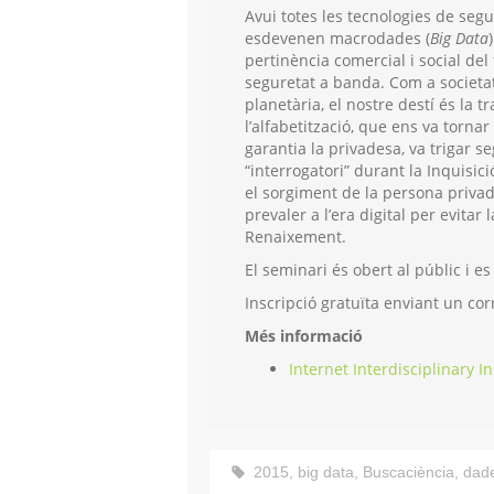
Avui totes les tecnologies de seg
esdevenen macrodades (
Big Data
pertinència comercial i social del
seguretat a banda. Com a societat
planetària, el nostre destí és la t
l’alfabetització, que ens va tornar
garantia la privadesa, va trigar se
“interrogatori” durant la Inquisici
el sorgiment de la persona privad
prevaler a l’era digital per evitar 
Renaixement.
El seminari és obert al públic i e
Inscripció gratuïta enviant un cor
Més informació
Internet Interdisciplinary In
2015
,
big data
,
Buscaciència
,
dad