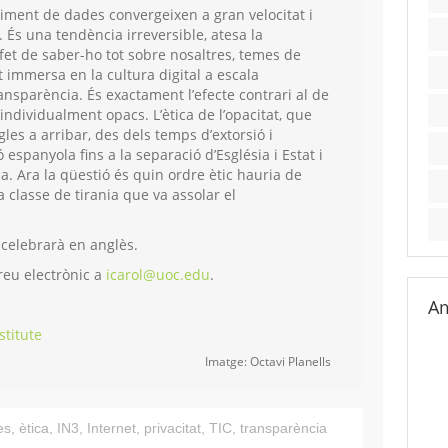
uiment de dades convergeixen a gran velocitat i
). És una tendència irreversible, atesa la
 fet de saber-ho tot sobre nosaltres, temes de
 immersa en la cultura digital a escala
ransparència. És exactament l’efecte contrari al de
 individualment opacs. L’ètica de l’opacitat, que
gles a arribar, des dels temps d’extorsió i
ó espanyola fins a la separació d’Església i Estat i
a. Ara la qüestió és quin ordre ètic hauria de
la classe de tirania que va assolar el
s celebrarà en anglès.
reu electrònic a
icarol@uoc.edu
.
Am
stitute
Imatge: Octavi Planells
es
,
ètica
,
IN3
,
Internet
,
privacitat
,
TIC
,
transparència