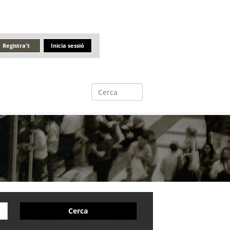
Registra't
Inicia sessió
Cerca