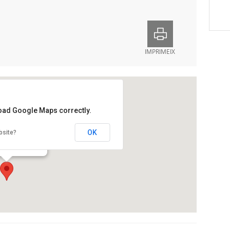
IMPRIMEIX
load Google Maps correctly.
OC – Seu Central
OK
bsite?
bo, 39-43