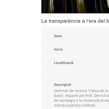
La transparència a l’era del 
Data
Hora
Localització
Descripció
Seminari de recerca “L’ètica de la
data)”, impartit pel Prof. Derrick
de sociologia a la Università di Nap
Interdisciplinary Institute.