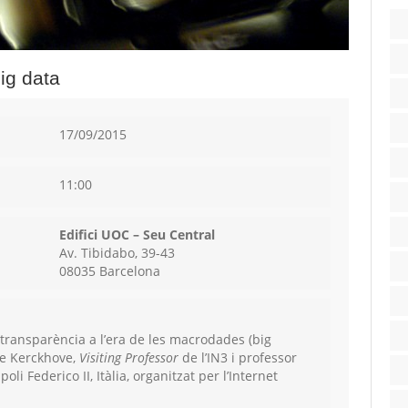
big data
17/09/2015
11:00
Edifici UOC – Seu Central
Av. Tibidabo, 39-43
08035 Barcelona
 transparència a l’era de les macrodades (big
 de Kerckhove,
Visiting Professor
de l’IN3 i professor
oli Federico II, Itàlia, organitzat per l’Internet