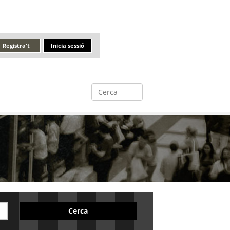
Registra't
Inicia sessió
Cerca