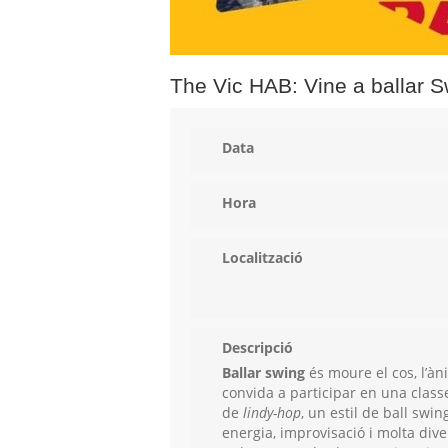
The Vic HAB: Vine a ballar S
Data
Hora
Localització
Descripció
Ballar swing
és moure el cos, l’àn
convida a participar en una class
de
lindy-hop
, un estil de ball swi
energia, improvisació i molta div