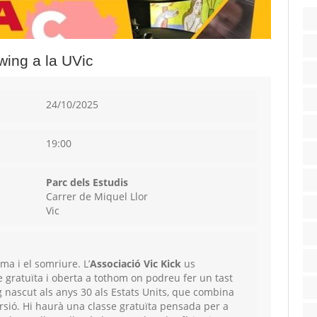
wing a la UVic
24/10/2025
19:00
Parc dels Estudis
Carrer de Miquel Llor
Vic
ima i el somriure. L’
Associació Vic
Kick
us
e gratuïta i oberta a tothom on podreu fer un tast
ng nascut als anys 30 als Estats Units, que combina
ersió. Hi haurà una classe gratuïta pensada per a