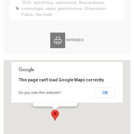
2015
,
astrofísica
,
astronomia
,
Buscaciència
,
cosmologia
,
espai
,
gastronomia
,
Observatori
Fabra
,
Sternalia
IMPRIMEIX
This page can't load Google Maps correctly.
Observatori Fabra
OK
Do you own this website?
Camí de l'Observatori, s/n
Barcelona