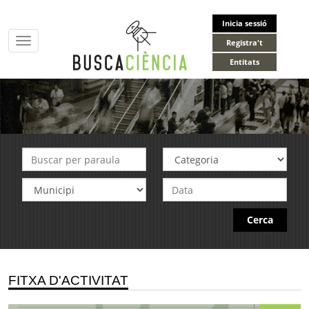
Inicia sessió
Toggle
Registra't
navigation
Entitats
Cerca
FITXA D'ACTIVITAT