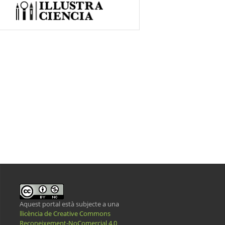
Aquest portal està subjecte a una
llicència de Creative Commons
Reconeixement-NoComercial 4.0