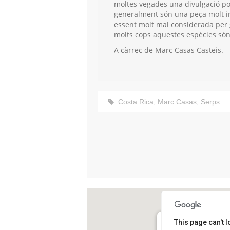
moltes vegades una divulgació po
generalment són una peça molt im
essent molt mal considerada per 
molts cops aquestes espècies són
A càrrec de Marc Casas Casteis.
Costa Rica
,
Marc Casas
,
Serps
This page can't 