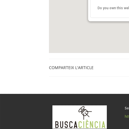
Sala Segimon Serrallo
Do you own this we
Carrer de Perot Rocaguin
Vic
COMPARTEIX L'ARTICLE
Se
ht