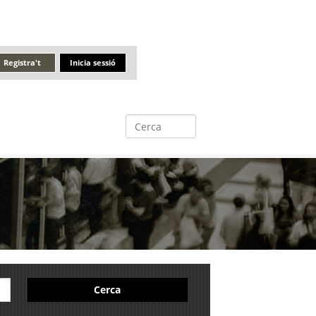
Registra't
Inicia sessió
Cerca