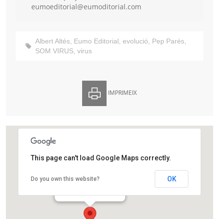
eumoeditorial@eumoditorial.com
Albert Altés
,
Eumo Editorial
,
evolució
,
Pep Parés
,
SOM VIRUS
,
virus
IMPRIMEIX
This page can't load Google Maps correctly.
Casa del Llibre
OK
Do you own this website?
Rambla de Catalunya, 37
Barcelona