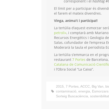
corresponent i el
hashtag
#C
El límit per a participar és diven
el farem el mateix divendres.
Vinga, anima’t i participa!!
La tertúlia d’aquest esmorzar se
petroli»
, i comptarà amb Mariano M
Recursos Energètics i Geologia del
Salas, cofundador de l’empresa En
Moderarà la taula el periodista 
La tertúlia s’emmarca en el prog
restaurant
7 Portes
de Barcelona,
Catalana de Comunicació Científi
i l’Obra Social “La Caixa”.
2015
,
7 Portes
,
ACCC
,
Big Van
,
bi
contaminació
,
energia
,
Esmorzars 
Sorteig Buscaciència
,
sostenibilitat