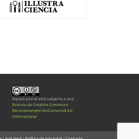
Aquest portal està subjecte a una
llicència de Creative Commons
Reconeixement-NoComercial 4.0
Internacional
a
/
Avís legal
/
Política de privacitat
/
Contacte