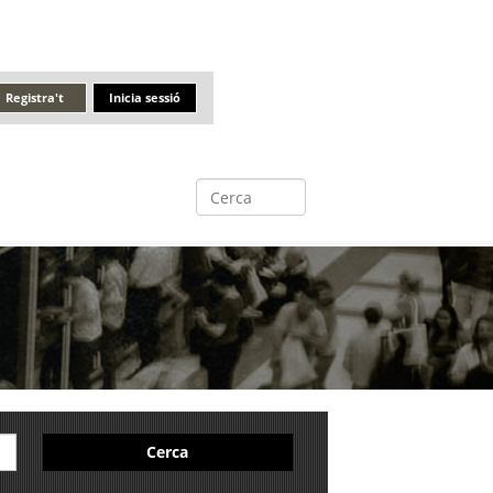
Registra't
Inicia sessió
Cerca