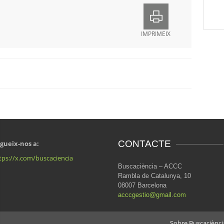
IMPRIMEIX
CONTACTE
gueix-nos a:
tps://x.com/buscaciencia
Buscaciència – ACCC
Rambla de Catalunya, 10
08007 Barcelona
acccgestio@gmail.com
Sobre Buscaciènci