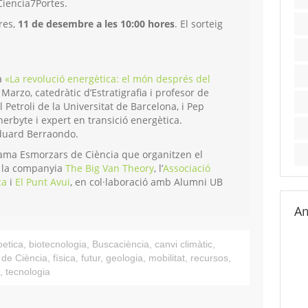
iencia7Portes.
dres,
11 de desembre a les 10:00 hores
. El sorteig
rà
«La revolució energètica: el món després del
arzo, catedràtic d’Estratigrafia i profesor de
 Petroli de la Universitat de Barcelona, i Pep
erbyte i expert en transició energètica.
Eduard Berraondo.
rama Esmorzars de Ciència que organitzen el
 la companyia
The Big Van Theory
, l’
Associació
ca
i
El Punt Avui
, en col·laboració amb Alumni UB
Am
oetica
,
biotecnologia
,
Buscaciència
,
canvi climàtic
,
de Ciència
,
física
,
futur
,
geologia
,
mobilitat
,
recursos
,
,
tecnologia