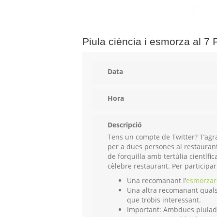
Piula ciència i esmorza al 7 
Data
Hora
Descripció
Tens un compte de Twitter? T’agr
per a dues persones al restaurant
de forquilla amb tertúlia científ
cèlebre restaurant. Per participa
Una recomanant l’
esmorzar 
Una altra recomanant quals
que trobis interessant.
Important: Ambdues piulades 