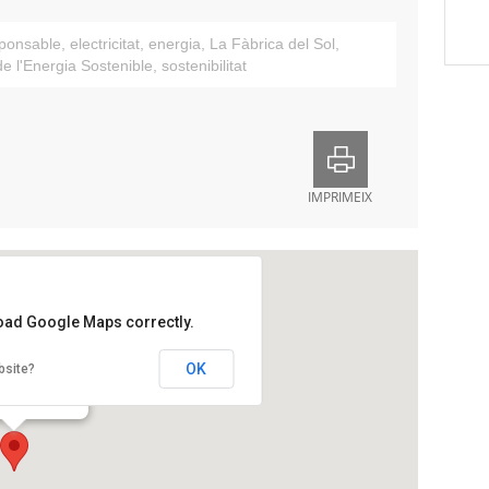
ponsable
,
electricitat
,
energia
,
La Fàbrica del Sol
,
 l'Energia Sostenible
,
sostenibilitat
IMPRIMEIX
load Google Maps correctly.
ica delSol
OK
bsite?
at Papasseit, 1.
na