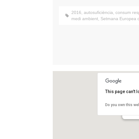
2016
,
autosuficiència
,
consum res
medi ambient
,
Setmana Europea de
This page can't 
La Fàbr
Do you own this we
Pg. Salv
Barcelo