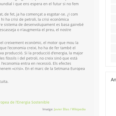
mundial i que ens espera en el futur si no fem
at, de fet, ja ha començat a esgotar-se. ¿I com
 hi ha crisi de petroli, la crisi econòmica
tre sistema de desenvolupament es basa gairebé
 escasseja o n’augmenta el preu, el nostre
.
el creixement econòmic, el motor que mou la
que l’economia creixi, ho ha de fer també el
eva producció. Si la producció d’energia, la major
s fòssils i del petroli, no creix sinó que està
l’economia entra en recessió. Els efectes
menem «crisi». En el marc de la Setmana Europea
Am
tuïta.
ropea de l’Energia Sostenible
Imatge:
Javier Blas / Wikipedia