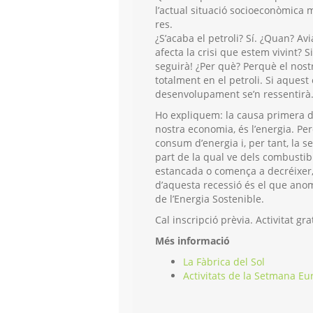
l’actual situació socioeconòmica 
res.
¿S’acaba el petroli? Sí. ¿Quan? Avi
afecta la crisi que estem vivint? Si
seguirà! ¿Per què? Perquè el nos
totalment en el petroli. Si aquest
desenvolupament se’n ressentirà
Ho expliquem: la causa primera d
nostra economia, és l’energia. Per
consum d’energia i, per tant, la s
part de la qual ve dels combustible
estancada o comença a decréixer, 
d’aquesta recessió és el que ano
de l’Energia Sostenible.
Cal inscripció prèvia. Activitat gra
Més informació
La Fàbrica del Sol
Activitats de la Setmana Eu