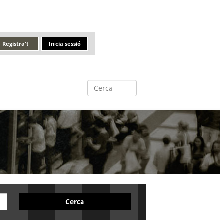
Registra't
Inicia sessió
Cerca