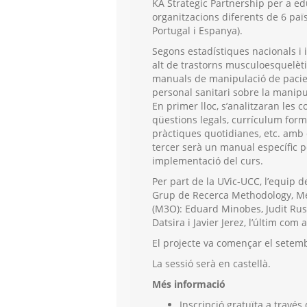
KA Strategic Partnership per a ed
organitzacions diferents de 6 païso
Portugal i Espanya).
Segons estadístiques nacionals i i
alt de trastorns musculoesquelèti
manuals de manipulació de pacient
personal sanitari sobre la manipul
En primer lloc, s’analitzaran les 
qüestions legals, currículum formal
pràctiques quotidianes, etc. amb d
tercer serà un manual específic per
implementació del curs.
Per part de la UVic-UCC, l’equip d
Grup de Recerca Methodology, M
(M3O): Eduard Minobes, Judit Rus
Datsira i Javier Jerez, l’últim com a
El projecte va començar el setembr
La sessió serà en castellà.
Més informació
Inscripció gratuïta a través