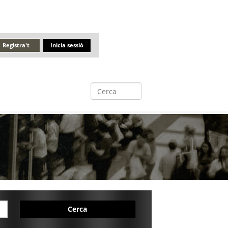
Registra't
Inicia sessió
Cerca