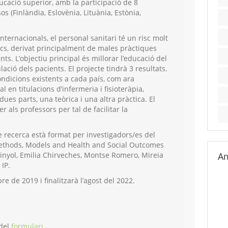
ucació superior, amb la participació de 8
s (Finlàndia, Eslovènia, Lituània, Estònia,
nternacionals, el personal sanitari té un risc molt
cs, derivat principalment de males pràctiques
s. L’objectiu principal és millorar l’educació del
ació dels pacients. El projecte tindrà 3 resultats.
condicions existents a cada país, com ara
 en titulacions d’infermeria i fisioteràpia,
ues parts, una teòrica i una altra pràctica. El
 als professors per tal de facilitar la
e recerca està format per investigadors/es del
ethods, Models and Health and Social Outcomes
inyol, Emilia Chirveches, Montse Romero, Mireia
Am
 IP.
e de 2019 i finalitzarà l’agost del 2022.
 del
formulari