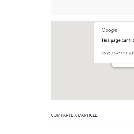
This page can't 
La Fàbrica 
Do you own this we
Passeig de 
Barcelona
COMPARTEIX L'ARTICLE