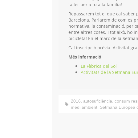
taller per a tota la família!
Repassarem tot el que cal saber 
Barcelona. Parlarem de com es pro
normativa, la contaminació, per on c
entre altres coses. I tot això, ho 
bicicleta! En el marc de la Setma
Cal inscripció prèvia. Activitat gra
Més informació
La Fàbrica del Sol
Activitats de la Setmana Eu
2016
,
autosuficiència
,
consum res
medi ambient
,
Setmana Europea de