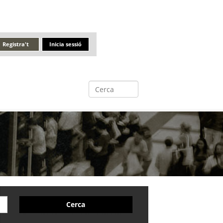
Registra't
Inicia sessió
Cerca