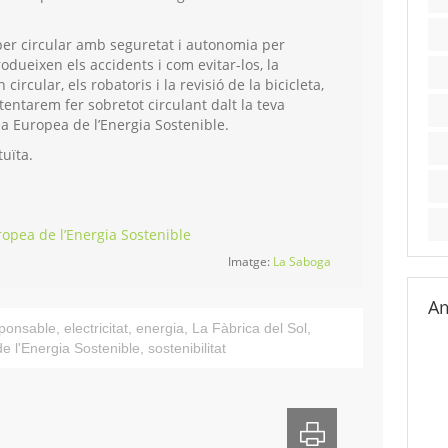
per circular amb seguretat i autonomia per
dueixen els accidents i com evitar-los, la
ircular, els robatoris i la revisió de la bicicleta,
intentarem fer sobretot circulant dalt la teva
na Europea de l’Energia Sostenible.
tuïta.
ropea de l’Energia Sostenible
Imatge:
La Saboga
Am
ponsable
,
electricitat
,
energia
,
La Fàbrica del Sol
,
 l'Energia Sostenible
,
sostenibilitat