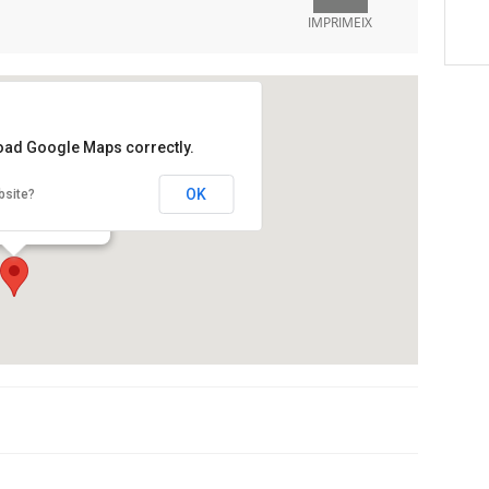
IMPRIMEIX
load Google Maps correctly.
del Sol
OK
bsite?
Salvat Papasseit, 1,