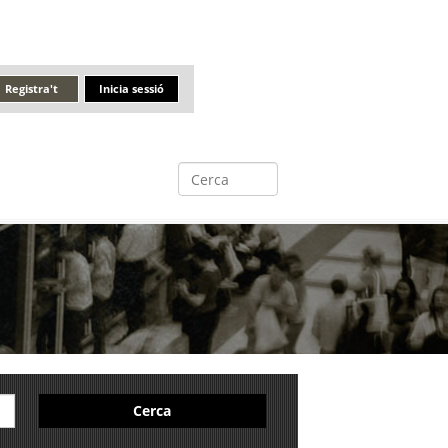
Registra't
Inicia sessió
Cerca