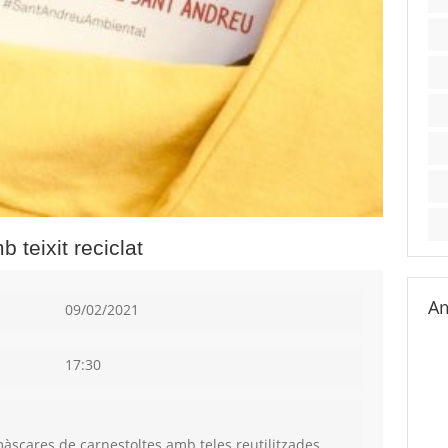
teixit reciclat
Am
09/02/2021
17:30
màscares de carnestoltes amb teles reutilitzades.