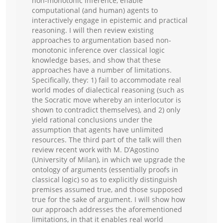
non-monotonic inference, enable
computational (and human) agents to
interactively engage in epistemic and practical
reasoning. I will then review existing
approaches to argumentation based non-
monotonic inference over classical logic
knowledge bases, and show that these
approaches have a number of limitations.
Specifically, they: 1) fail to accommodate real
world modes of dialectical reasoning (such as
the Socratic move whereby an interlocutor is
shown to contradict themselves), and 2) only
yield rational conclusions under the
assumption that agents have unlimited
resources. The third part of the talk will then
review recent work with M. D’Agostino
(University of Milan), in which we upgrade the
ontology of arguments (essentially proofs in
classical logic) so as to explicitly distinguish
premises assumed true, and those supposed
true for the sake of argument. I will show how
our approach addresses the aforementioned
limitations, in that it enables real world