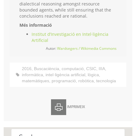
dialectical reasoning amongst resource
bounded agents, while still ensuring that the
conclusions reached are rational.
Més informació
Institut d’Investigació en Intel·ligència
Artificial
Autor:
Wardsegers / Wikimedia Commons
2016
,
Buscaciència
,
computació
,
CSIC
,
IIIA
,
informàtica
,
intel·ligència artificial
,
lògica
,
matemàtiques
,
programació
,
robòtica
,
tecnologia
IMPRIMEIX