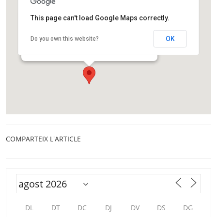
This page can't load Google Maps correctly.
Institut d’Investigació en Intel·ligència Artificial
OK
Do you own this website?
Carrer Can Planes s/n, Campus de la UAB
Bellaterra
COMPARTEIX L'ARTICLE
DL
DT
DC
DJ
DV
DS
DG