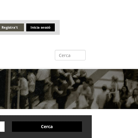
Registra't
Inicia sessió
Cerca