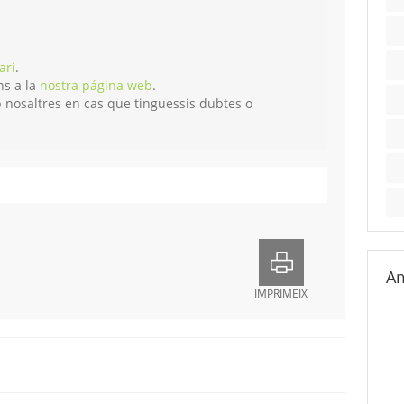
ari
.
ns a la
nostra página web
.
 nosaltres en cas que tinguessis dubtes o
Am
IMPRIMEIX