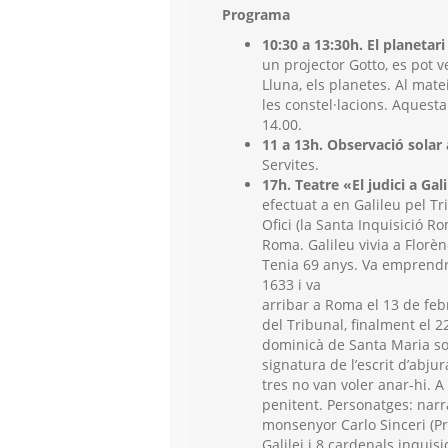
Programa
10:30 a 13:30h. El planetari
un projector Gotto, es pot v
Lluna, els planetes. Al mate
les constel·lacions. Aquesta
14.00.
11 a 13h. Observació solar
Servites.
17h. Teatre «El judici a Gal
efectuat a en Galileu pel Tr
Ofici (la Santa Inquisició R
Roma. Galileu vivia a Florèn
Tenia 69 anys. Va emprendr
1633 i va
arribar a Roma el 13 de fe
del Tribunal, finalment el 22
dominicà de Santa Maria sob
signatura de l’escrit d’abjur
tres no van voler anar-hi. A
penitent. Personatges: narr
m
onsenyor Carlo Sinceri (Pr
Galilei i
8 cardenals inquisi