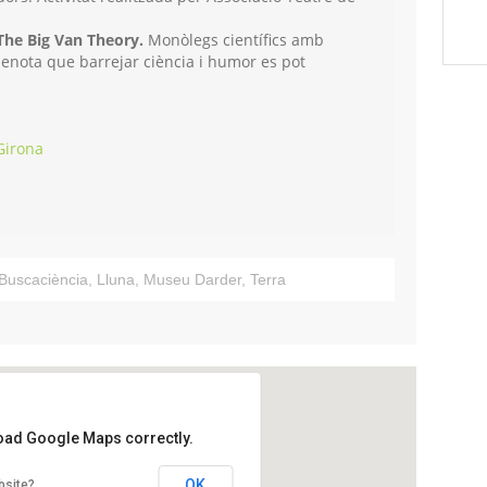
 The Big Van Theory.
Monòlegs científics amb
 denota que barrejar ciència i humor es pot
Girona
Buscaciència
,
Lluna
,
Museu Darder
,
Terra
load Google Maps correctly.
der de Banyoles
OK
bsite?