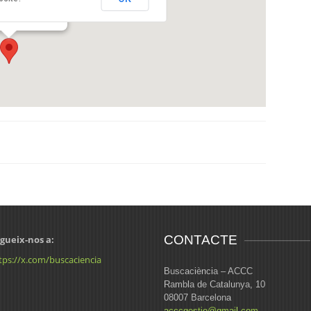
Estudis, 2
CONTACTE
gueix-nos a:
tps://x.com/buscaciencia
Buscaciència – ACCC
Rambla de Catalunya, 10
08007 Barcelona
acccgestio@gmail.com