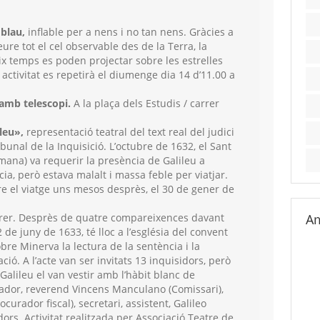
 blau,
inflable per a nens i no tan nens. Gràcies a
eure tot el cel observable des de la Terra, la
ix temps es poden projectar sobre les estrelles
 activitat es repetirà el diumenge dia 14 d’11.00 a
 amb telescopi.
A la plaça dels Estudis / carrer
ileu»,
representació teatral del text real del judici
ibunal de la Inquisició. L’octubre de 1632, el Sant
omana) va requerir la presència de Galileu a
cia, però estava malalt i massa feble per viatjar.
e el viatge uns mesos desprès, el 30 de gener de
brer. Desprès de quatre compareixences davant
Am
 de juny de 1633, té lloc a l’església del convent
re Minerva la lectura de la sentència i la
ació. A l’acte van ser invitats 13 inquisidors, però
 Galileu el van vestir amb l’hàbit blanc de
ador, r
everend Vincens Manculano (Comissari),
ocurador fiscal), s
ecretari, a
ssistent,
Galileo
dors.
Activitat realitzada per Associació Teatre de