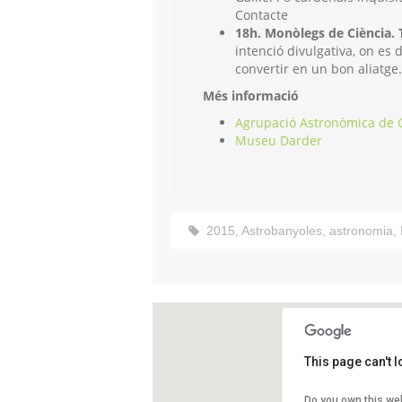
Contacte
18h. Monòlegs de Ciència.
intenció divulgativa, on es
convertir en un bon aliatge.
Més informació
Agrupació Astronòmica de 
Museu Darder
2015
,
Astrobanyoles
,
astronomia
,
This page can't 
Museu Dar
Do you own this we