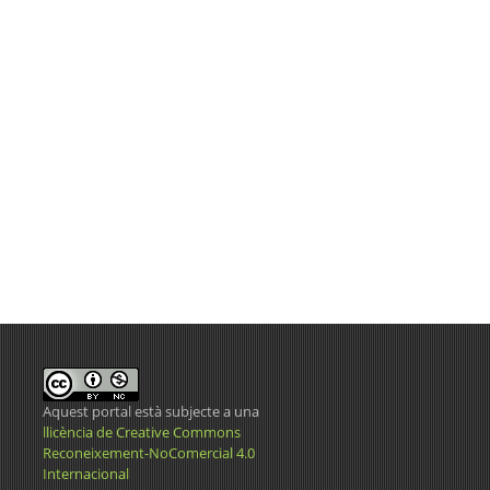
Aquest portal està subjecte a una
llicència de Creative Commons
Reconeixement-NoComercial 4.0
Internacional