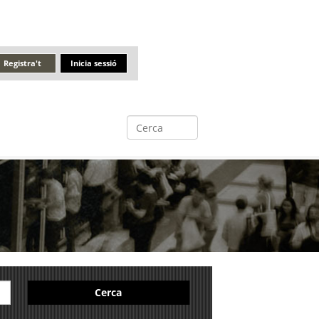
Registra't
Inicia sessió
Cerca