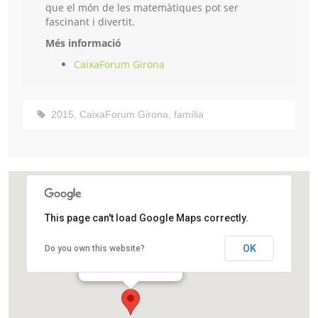
que el món de les matemàtiques pot ser
fascinant i divertit.
Més informació
CaixaForum Girona
2015
,
CaixaForum Girona
,
família
This page can't load Google Maps correctly.
CaixaForum Girona
OK
Do you own this website?
Carrer dels Ciutadans, 19
Girona