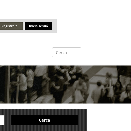
Registra't
Inicia sessió
Cerca