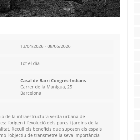
13/04/2026 - 08/05/2026
Tot el dia
Casal de Barri Congrés-Indians
Carrer de la Manigua, 25
Barcelona
ció de la infraestructura verda urbana de
 l’origen i l’evolució dels parcs i jardins de la
ualitat. Recull els beneficis que suposen els espais
, amb l’objectiu de transmetre la seva importància