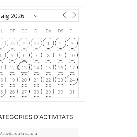
DL
DT
DC
DJ
DV
DS
DG
27
28
29
30
1
2
3
4
5
6
7
8
9
10
11
12
13
14
15
16
17
18
19
20
21
22
23
24
25
26
27
28
29
30
31
ATEGORIES D'ACTIVITATS
Activitats a la natura