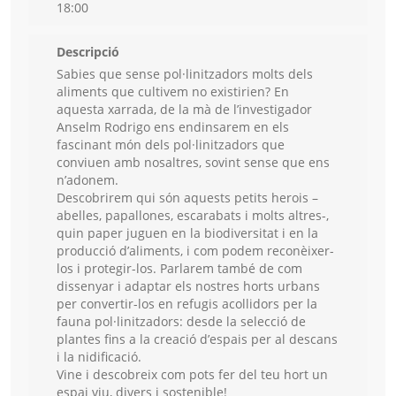
18:00
Descripció
Sabies que sense pol·linitzadors molts dels
aliments que cultivem no existirien? En
aquesta xarrada, de la mà de l’investigador
Anselm Rodrigo ens endinsarem en els
fascinant món dels pol·linitzadors que
conviuen amb nosaltres, sovint sense que ens
n’adonem.
Descobrirem qui són aquests petits herois –
abelles, papallones, escarabats i molts altres-,
quin paper juguen en la biodiversitat i en la
producció d’aliments, i com podem reconèixer-
los i protegir-los. Parlarem també de com
dissenyar i adaptar els nostres horts urbans
per convertir-los en refugis acollidors per la
fauna pol·linitzadors: desde la selecció de
plantes fins a la creació d’espais per al descans
i la nidificació.
Vine i descobreix com pots fer del teu hort un
espai viu, divers i sostenible!