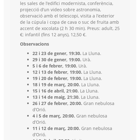
les sales de l’edifici modernista, conferència,
projecció d’un video sobre astronomia,
observació amb el telescopi, visita a l’exterior
de la cúpula i copa de cava o suc de fruita amb
accent de xocolata (2 h 30 min). Preus: adult, 25
€; infantil (fins 12 anys), 12,50 €.
Observacions
22 i 23 de gener, 19:30.
La Lluna.
29 i 30 de gener, 19:00.
Urà.
5 i 6 de febrer, 19:00.
Urà.
12 i 13 de febrer, 19:00.
La Lluna.
19 i 20 de febrer, 19:00.
La Lluna.
18 i 19 de març, 20:00.
La Lluna.
15 i 16 de abril, 21:00.
La Lluna.
13 i 14 de maig, 21:30.
La Lluna.
26 i 27 de febrer, 20:00.
Gran nebulosa
d’Orió.
4 i 5 de març, 20:00.
Gran nebulosa
d’Orió.
11 i 12 de març, 20:00.
Gran nebulosa
d’Orió.