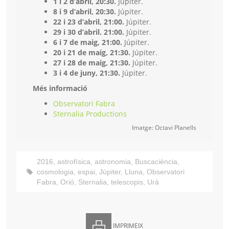
1 i 2 d’abril, 20:30.
Júpiter.
8 i 9 d’abril, 20:30.
Júpiter.
22 i 23 d’abril, 21:00.
Júpiter.
29 i 30 d’abril. 21:00.
Júpiter.
6 i 7 de maig, 21:00.
Júpiter.
20 i 21 de maig, 21:30.
Júpiter.
27 i 28 de maig, 21:30.
Júpiter.
3 i 4 de juny, 21:30.
Júpiter.
Més informació
Observatori Fabra
Sternalia Productions
Imatge: Octavi Planells
2016
,
astrofísica
,
astronomia
,
Buscaciència
,
cosmologia
,
espai
,
Júpiter
,
Lluna
,
Observatori
Fabra
,
Orió
,
Sternalia
,
telescopis
,
Urà
IMPRIMEIX